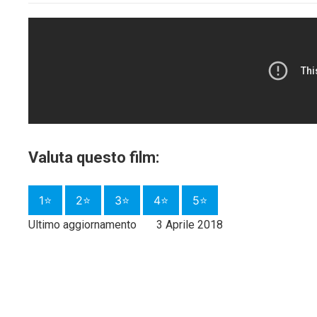
Valuta questo film:
1⭐
2⭐
3⭐
4⭐
5⭐
Ultimo aggiornamento
3 Aprile 2018