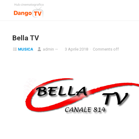
Bella TV
MUSICA
admin
—
3 Aprile 2018
·
Comments off