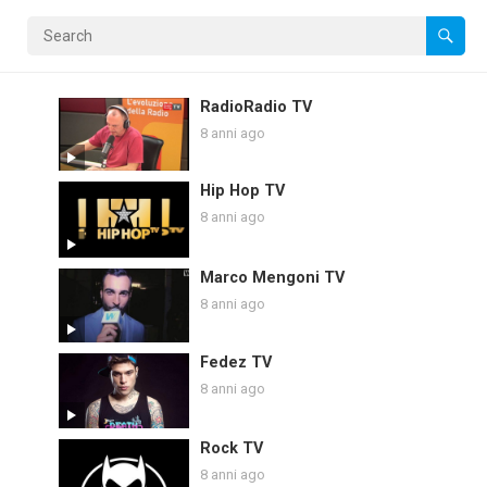
RadioRadio TV
8 anni ago
Hip Hop TV
8 anni ago
Marco Mengoni TV
8 anni ago
Fedez TV
8 anni ago
Rock TV
8 anni ago