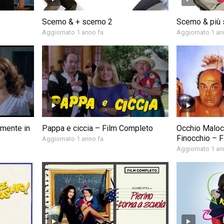
Scemo & + scemo 2
Scemo & più
Aggiornato 1 anno fa
Aggiornato 1 an
amente in
Pappa e ciccia – Film Completo
Occhio Maloc
Finocchio – 
Aggiornato 1 anno fa
Aggiornato 1 an