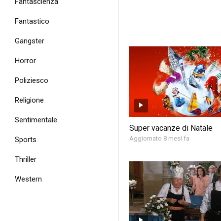
Fantascienza
Fantastico
Gangster
Horror
Poliziesco
Religione
Sentimentale
Super vacanze di Natale
Aggiornato 8 mesi fa
Sports
Thriller
Western