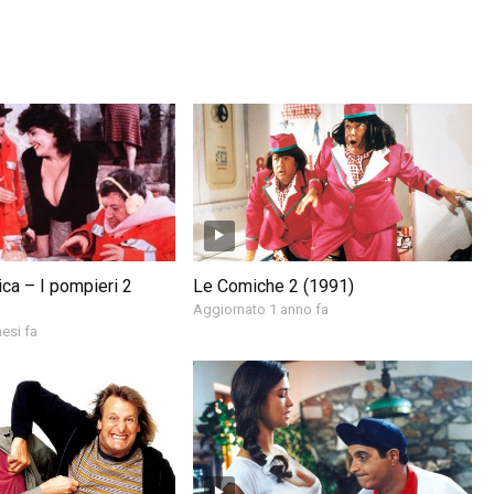
ca – I pompieri 2
Le Comiche 2 (1991)
Aggiornato 1 anno fa
esi fa