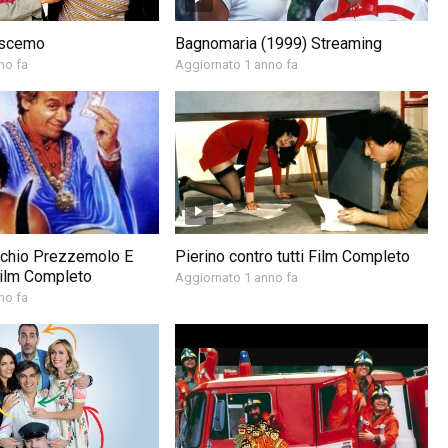
 scemo
Bagnomaria (1999) Streaming
no fa
Aggiornato 1 anno fa
chio Prezzemolo E
Pierino contro tutti Film Completo
Film Completo
Aggiornato 1 anno fa
no fa