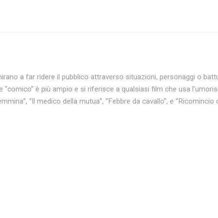
irano a far ridere il pubblico attraverso situazioni, personaggi o bat
 “comico” è più ampio e si riferisce a qualsiasi film che usa l’umorism
mmina”, “Il medico della mutua”, “Febbre da cavallo”, e “Ricomincio d