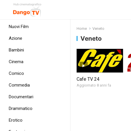
Nuovi Film
Home
Veneto
Veneto
Azione
Bambini
Cinema
Comico
Cafe TV 24
Commedia
Aggiornato 8 anni fa
Documentari
Drammatico
Erotico