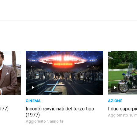
CINEMA
AZIONE
1977)
Incontri ravvicinati del terzo tipo
I due superpie
(1977)
Aggiornato 10 m
Aggiornato 1 anno fa