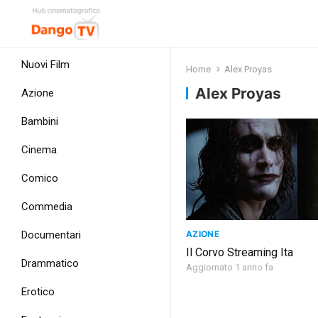
Nuovi Film
Home
Alex Proyas
Alex Proyas
Azione
Bambini
Cinema
Comico
Commedia
AZIONE
Documentari
Il Corvo Streaming Ita
Drammatico
Aggiornato 1 anno fa
Erotico