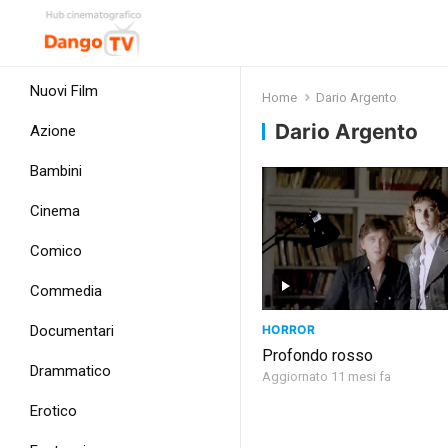
Nuovi Film
Home
Dario Argento
Dario Argento
Azione
Bambini
Cinema
Comico
Commedia
HORROR
Documentari
Profondo rosso
Drammatico
Aggiornato 11 mesi fa
Erotico