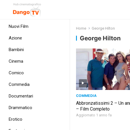
Nuovi Film
Home
George Hilton
George Hilton
Azione
Bambini
Cinema
Comico
Commedia
COMMEDIA
Documentari
Abbronzatissimi 2 – Un a
Drammatico
– Film Completo
Aggiornato 1 anno fa
Erotico