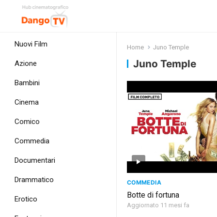
Nuovi Film
Home
Juno Temple
Juno Temple
Azione
Bambini
Cinema
Comico
Commedia
Documentari
Drammatico
COMMEDIA
Botte di fortuna
Erotico
Aggiornato 11 mesi fa