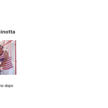
inotta
nno dopo