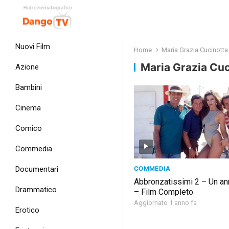
Nuovi Film
Home
Maria Grazia Cucinotta
Maria Grazia Cuc
Azione
Bambini
Cinema
Comico
Commedia
COMMEDIA
Documentari
Abbronzatissimi 2 – Un a
Drammatico
– Film Completo
Aggiornato 1 anno fa
Erotico