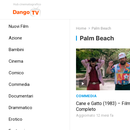
Nuovi Film
Home
Palm Beach
Palm Beach
Azione
Bambini
Cinema
Comico
Commedia
Documentari
COMMEDIA
Cane e Gatto (1983) – Fil
Drammatico
Completo
Aggiornato 12 mesi fa
Erotico