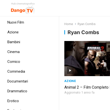
Nuovi Film
Home
Ryan Combs
Ryan Combs
Azione
Bambini
Cinema
Comico
Commedia
AZIONE
Documentari
Animal 2 – Film Completo I
Drammatico
Aggiornato 1 anno fa
Erotico