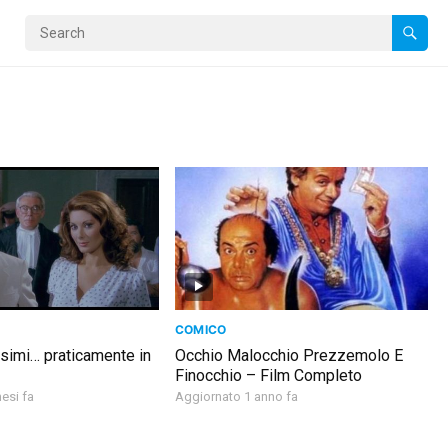
COMICO
issimi… praticamente in
Occhio Malocchio Prezzemolo E
Finocchio – Film Completo
esi fa
Aggiornato 1 anno fa