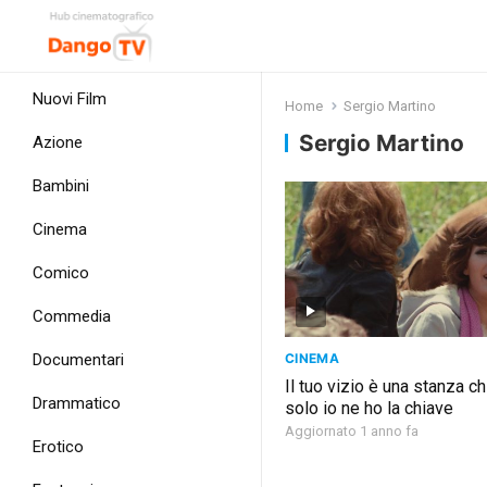
Nuovi Film
Home
Sergio Martino
Sergio Martino
Azione
Bambini
Cinema
Comico
Commedia
CINEMA
Documentari
Il tuo vizio è una stanza c
Drammatico
solo io ne ho la chiave
Aggiornato 1 anno fa
Erotico