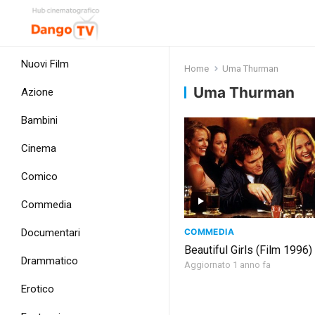
Nuovi Film
Home
Uma Thurman
Uma Thurman
Azione
Bambini
Cinema
Comico
Commedia
COMMEDIA
Documentari
Beautiful Girls (Film 1996)
Drammatico
Aggiornato 1 anno fa
Erotico