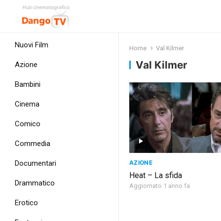
Nuovi Film
Home
Val Kilmer
Val Kilmer
Azione
Bambini
Cinema
Comico
Commedia
AZIONE
Documentari
Heat – La sfida
Drammatico
Aggiornato 1 anno fa
Erotico