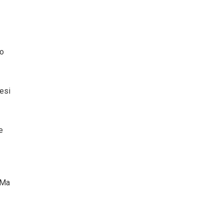
ro
aesi
e
a Ma