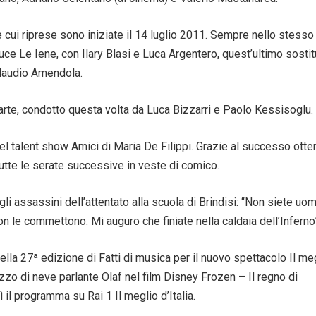
e cui riprese sono iniziate il 14 luglio 2011. Sempre nello stesso
e Le Iene, con Ilary Blasi e Luca Argentero, quest’ultimo sostit
laudio Amendola.
parte, condotto questa volta da Luca Bizzarri e Paolo Kessisoglu.
nel talent show Amici di Maria De Filippi. Grazie al successo otte
tte le serate successive in veste di comico.
li assassini dell’attentato alla scuola di Brindisi: “Non siete uom
 le commettono. Mi auguro che finiate nella caldaia dell’Inferno
ella 27ª edizione di Fatti di musica per il nuovo spettacolo Il me
zzo di neve parlante Olaf nel film Disney Frozen – Il regno di
il programma su Rai 1 Il meglio d’Italia.