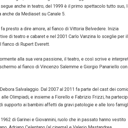
segue anche in teatro; del 1999 è il primo spettacolo tutto suo, 
tta anche da Mediaset su Canale 5.
fa presto a dire amore, al fianco di Vittoria Belvedere. Inizia
ive di teatro e cabaret e nel 2001 Carlo Vanzina lo sceglie per il
 fianco di Rupert Everett.
rmente alla sua vera passione, il teatro, e così scrive e interpre
 schermo al fianco di Vincenzo Salemme e Giorgio Panariello con 
 Debora Salvalaggio. Dal 2007 al 2011 fa parte del cast dei comic
 alle Olimpiadi, e insieme a Fiorello e Fabrizio Frizzi, ha parteci
 supporto ai bambini affetti da gravi patologie e alle loro famigl
l 1962 di Garinei e Giovannini, ruolo che in passato hanno vestito
sano, Adriano Celentano (al cinema) e Valerio Mastandrea.