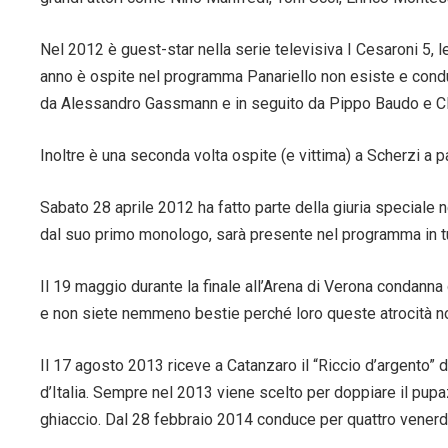
Nel 2012 è guest-star nella serie televisiva I Cesaroni 5, l
anno è ospite nel programma Panariello non esiste e conduc
da Alessandro Gassmann e in seguito da Pippo Baudo e C
Inoltre è una seconda volta ospite (e vittima) a Scherzi a 
Sabato 28 aprile 2012 ha fatto parte della giuria speciale 
dal suo primo monologo, sarà presente nel programma in tu
Il 19 maggio durante la finale all’Arena di Verona condanna g
e non siete nemmeno bestie perché loro queste atrocità non
Il 17 agosto 2013 riceve a Catanzaro il “Riccio d’argento” d
d’Italia. Sempre nel 2013 viene scelto per doppiare il pupa
ghiaccio. Dal 28 febbraio 2014 conduce per quattro venerdì 