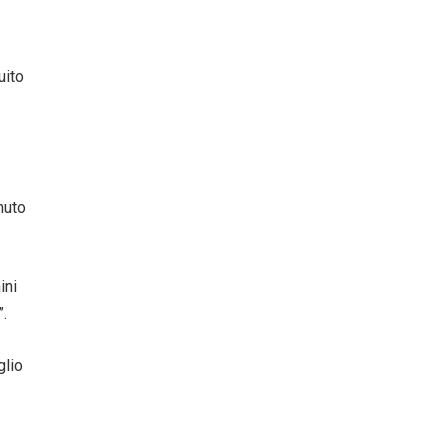
uito
nuto
ini
”.
glio