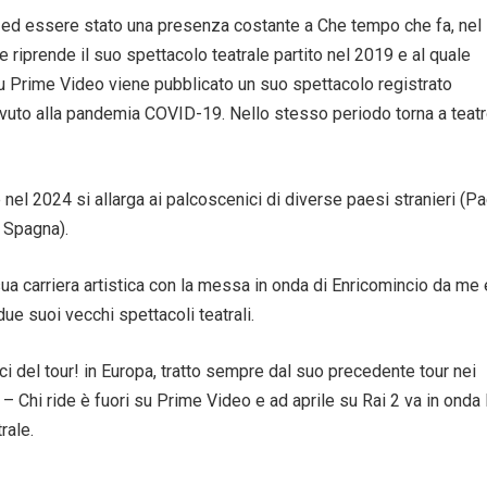
ent ed essere stato una presenza costante a Che tempo che fa, nel
 riprende il suo spettacolo teatrale partito nel 2019 e al quale
u Prime Video viene pubblicato un suo spettacolo registrato
vuto alla pandemia COVID-19. Nello stesso periodo torna a teat
nel 2024 si allarga ai palcoscenici di diverse paesi stranieri (P
e Spagna).
sua carriera artistica con la messa in onda di Enricomincio da me 
ue suoi vecchi spettacoli teatrali.
 del tour! in Europa, tratto sempre dal suo precedente tour nei
l – Chi ride è fuori su Prime Video e ad aprile su Rai 2 va in ond
rale.