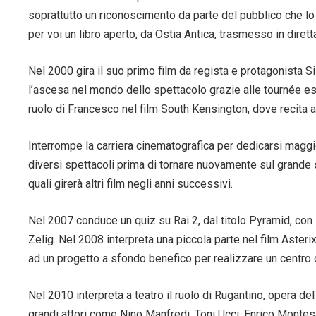
soprattutto un riconoscimento da parte del pubblico che lo 
per voi un libro aperto, da Ostia Antica, trasmesso in dire
Nel 2000 gira il suo primo film da regista e protagonista Si 
l’ascesa nel mondo dello spettacolo grazie alle tournée est
ruolo di Francesco nel film South Kensington, dove recita al
Interrompe la carriera cinematografica per dedicarsi maggio
diversi spettacoli prima di tornare nuovamente sul grande
quali girerà altri film negli anni successivi.
Nel 2007 conduce un quiz su Rai 2, dal titolo Pyramid, con
Zelig. Nel 2008 interpreta una piccola parte nel film Asterix
ad un progetto a sfondo benefico per realizzare un centro di
Nel 2010 interpreta a teatro il ruolo di Rugantino, opera de
grandi attori come Nino Manfredi, Toni Ucci, Enrico Monte