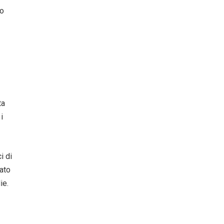
Io
ta
i
i di
pato
ie.