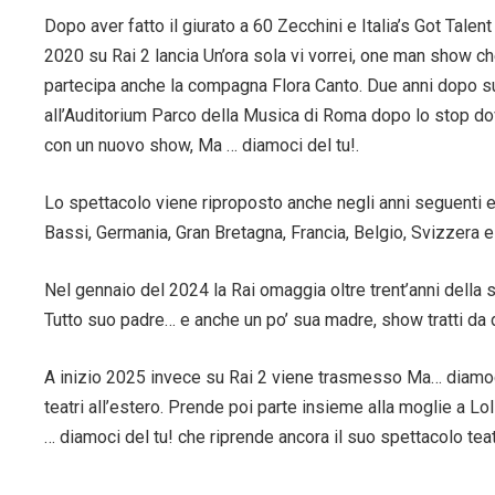
Dopo aver fatto il giurato a 60 Zecchini e Italia’s Got Tal
2020 su Rai 2 lancia Un’ora sola vi vorrei, one man show che
partecipa anche la compagna Flora Canto. Due anni dopo s
all’Auditorium Parco della Musica di Roma dopo lo stop do
con un nuovo show, Ma … diamoci del tu!.
Lo spettacolo viene riproposto anche negli anni seguenti e 
Bassi, Germania, Gran Bretagna, Francia, Belgio, Svizzera 
Nel gennaio del 2024 la Rai omaggia oltre trent’anni della 
Tutto suo padre… e anche un po’ sua madre, show tratti da d
A inizio 2025 invece su Rai 2 viene trasmesso Ma… diamoci
teatri all’estero. Prende poi parte insieme alla moglie a Lo
… diamoci del tu! che riprende ancora il suo spettacolo teat