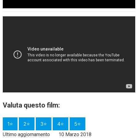
Valuta questo film:
1⭐
2⭐
3⭐
4⭐
5⭐
Ultimo aggiornamento
10 Marzo 2018