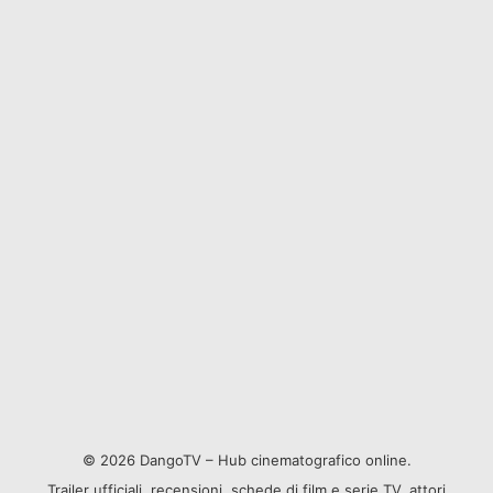
© 2026 DangoTV – Hub cinematografico online.
Trailer ufficiali, recensioni, schede di film e serie TV, attori