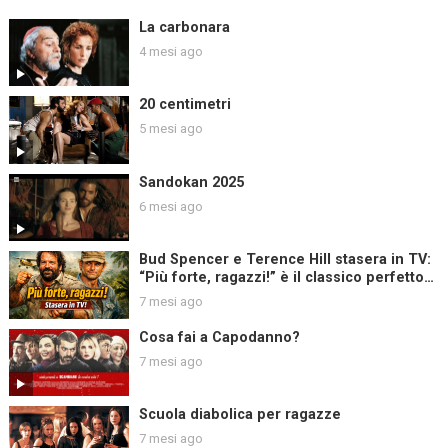
La carbonara
4 mesi ago
20 centimetri
5 mesi ago
Sandokan 2025
6 mesi ago
Bud Spencer e Terence Hill stasera in TV:
“Più forte, ragazzi!” è il classico perfetto
per una serata leggera
7 mesi ago
Cosa fai a Capodanno?
7 mesi ago
Scuola diabolica per ragazze
7 mesi ago