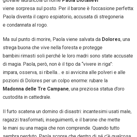
giovane ladruncola di nome
Paola Diotallevi
viene sorpresa sul posto. Per il barone è l’occasione perfetta:
Paola diventa il capro espiatorio, accusata di stregoneria
e condannata al rogo.
Ma sul punto di morire, Paola viene salvata da
Dolores
, una
strega buona che vive nella foresta e protegge
bambini rimasti soli perché le loro madri sono state accusate
di magia. Paola, però, non è il tipo da “vivere in riga”:
impara, osserva, si ribella… e si avvicina alle polveri e alle
pozioni di Dolores per un colpo enorme: rubare la
Madonna delle Tre Campane
, una preziosa statua d’oro
custodita in cattedrale.
Il furto scatena un domino di disastri: incantesimi usati male,
ragazzi trasformati, inseguimenti, e il barone che mette
le mani su una magia che non comprende. Quando tutto
sembra perduto, Paola scopre che dentro di sé c’è qualcosa