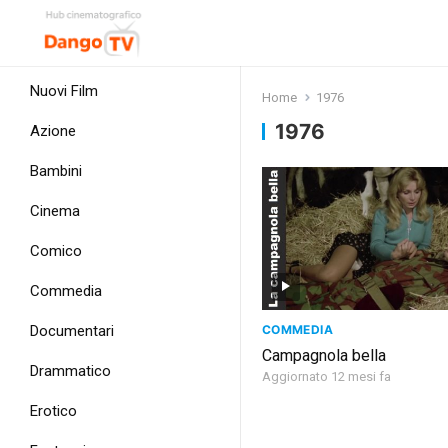
Nuovi Film
Home
1976
1976
Azione
Bambini
Cinema
Comico
Commedia
COMMEDIA
Documentari
Campagnola bella
Drammatico
Aggiornato 12 mesi fa
Erotico