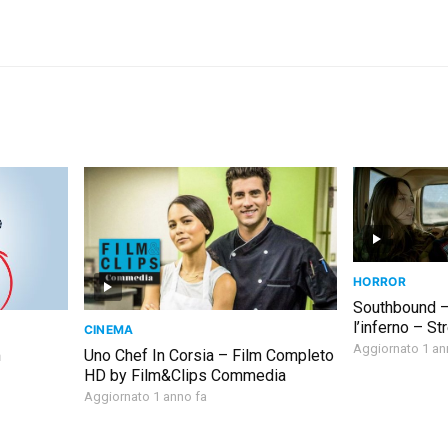
HORROR
Southbound –
l’inferno – S
CINEMA
Aggiornato 1 an
m
Uno Chef In Corsia – Film Completo
HD by Film&Clips Commedia
Aggiornato 1 anno fa