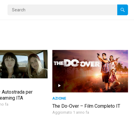
 Autostrada per
treaming ITA
AZIONE
no fa
The Do-Over – Film Completo IT
Aggiornato 1 anno fa