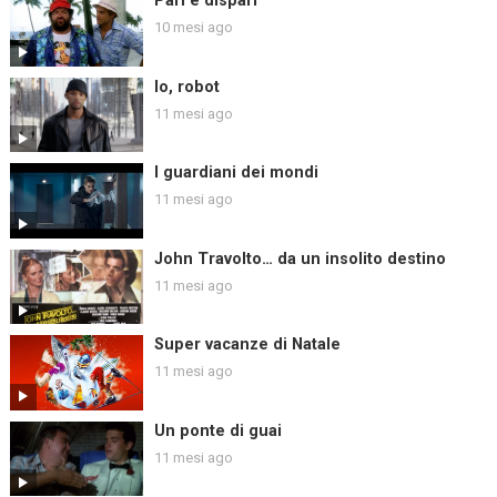
Pari e dispari
10 mesi ago
Io, robot
11 mesi ago
I guardiani dei mondi
11 mesi ago
John Travolto… da un insolito destino
11 mesi ago
Super vacanze di Natale
11 mesi ago
Un ponte di guai
11 mesi ago