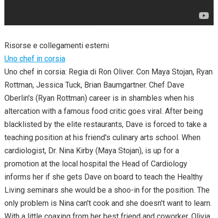
Risorse e collegamenti esterni
Uno chef in corsia
Uno chef in corsia: Regia di Ron Oliver. Con Maya Stojan, Ryan
Rottman, Jessica Tuck, Brian Baumgartner. Chef Dave
Oberlin's (Ryan Rottman) career is in shambles when his
altercation with a famous food critic goes viral. After being
blacklisted by the elite restaurants, Dave is forced to take a
teaching position at his friend's culinary arts school. When
cardiologist, Dr. Nina Kirby (Maya Stojan), is up for a
promotion at the local hospital the Head of Cardiology
informs her if she gets Dave on board to teach the Healthy
Living seminars she would be a shoo-in for the position. The
only problem is Nina can't cook and she doesn't want to learn.
With a little coaxing from her best friend and coworker, Olivia