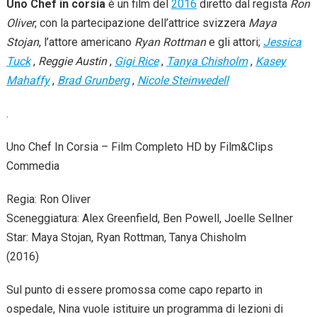
Uno Chef in corsia
è un film del
2016
diretto dal regista
Ron
Oliver
, con la partecipazione dell’attrice svizzera
Maya
Stojan
, l’attore americano
Ryan Rottman
e gli attori;
Jessica
Tuck
,
Reggie Austin
,
Gigi Rice
,
Tanya Chisholm
,
Kasey
Mahaffy
,
Brad Grunberg
,
Nicole Steinwedell
.
Uno Chef In Corsia – Film Completo HD by Film&Clips
Commedia
Regia: Ron Oliver
Sceneggiatura: Alex Greenfield, Ben Powell, Joelle Sellner
Star: Maya Stojan, Ryan Rottman, Tanya Chisholm
(2016)
Sul punto di essere promossa come capo reparto in
ospedale, Nina vuole istituire un programma di lezioni di