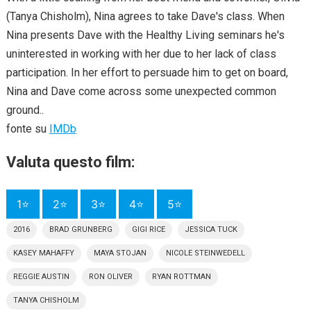
(Tanya Chisholm), Nina agrees to take Dave's class. When
Nina presents Dave with the Healthy Living seminars he's
uninterested in working with her due to her lack of class
participation. In her effort to persuade him to get on board,
Nina and Dave come across some unexpected common
ground..
fonte su
IMDb
Valuta questo film:
1⭐
2⭐
3⭐
4⭐
5⭐
2016
BRAD GRUNBERG
GIGI RICE
JESSICA TUCK
KASEY MAHAFFY
MAYA STOJAN
NICOLE STEINWEDELL
REGGIE AUSTIN
RON OLIVER
RYAN ROTTMAN
TANYA CHISHOLM