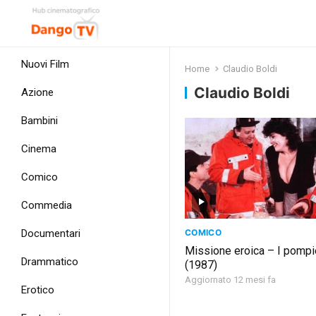
Nuovi Film
Home
Claudio Boldi
Claudio Boldi
Azione
Bambini
Cinema
Comico
Commedia
COMICO
Documentari
Missione eroica – I pompi
Drammatico
(1987)
Aggiornato 12 mesi fa
Erotico