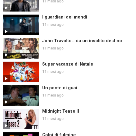
11 mesi ago
I guardiani dei mondi
11 mesi ago
John Travolto… da un insolito destino
11 mesi ago
Super vacanze di Natale
11 mesi ago
Un ponte di guai
11 mesi ago
Midnight Tease II
11 mesi ago
Colpi di fulmine