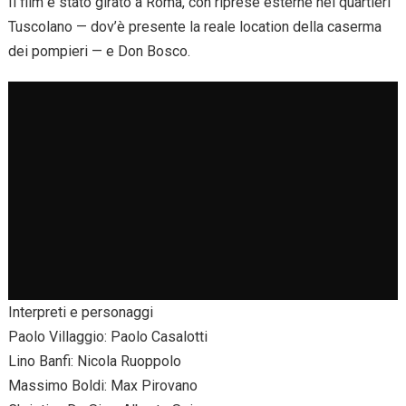
Il film è stato girato a Roma, con riprese esterne nei quartieri
Tuscolano — dov’è presente la reale location della caserma
dei pompieri — e Don Bosco.
Interpreti e personaggi
Paolo Villaggio: Paolo Casalotti
Lino Banfi: Nicola Ruoppolo
Massimo Boldi: Max Pirovano