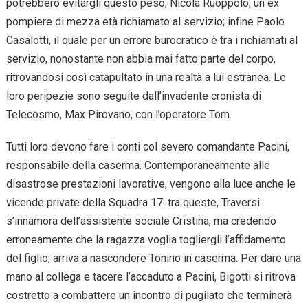
potrebbero evitargli questo peso; Nicola Ruoppolo, un ex
pompiere di mezza età richiamato al servizio; infine Paolo
Casalotti, il quale per un errore burocratico è tra i richiamati al
servizio, nonostante non abbia mai fatto parte del corpo,
ritrovandosi così catapultato in una realtà a lui estranea. Le
loro peripezie sono seguite dall’invadente cronista di
Telecosmo, Max Pirovano, con l’operatore Tom.
Tutti loro devono fare i conti col severo comandante Pacini,
responsabile della caserma. Contemporaneamente alle
disastrose prestazioni lavorative, vengono alla luce anche le
vicende private della Squadra 17: tra queste, Traversi
s’innamora dell’assistente sociale Cristina, ma credendo
erroneamente che la ragazza voglia togliergli l’affidamento
del figlio, arriva a nascondere Tonino in caserma. Per dare una
mano al collega e tacere l’accaduto a Pacini, Bigotti si ritrova
costretto a combattere un incontro di pugilato che terminerà