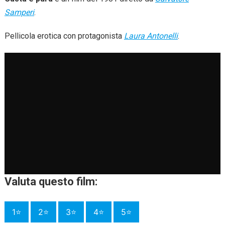
Samperi
.
Pellicola erotica con protagonista
Laura Antonelli
.
Valuta questo film:
1⭐
2⭐
3⭐
4⭐
5⭐