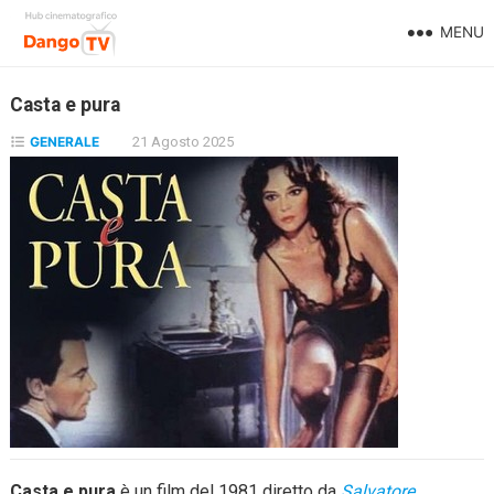
MENU
Casta e pura
GENERALE
21 Agosto 2025
Casta e pura
è un film del 1981 diretto da
Salvatore