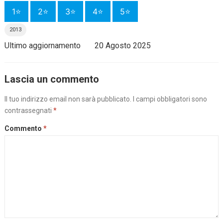
1⭐
2⭐
3⭐
4⭐
5⭐
2013
Ultimo aggiornamento
20 Agosto 2025
Lascia un commento
Il tuo indirizzo email non sarà pubblicato.
I campi obbligatori sono
contrassegnati
*
Commento
*