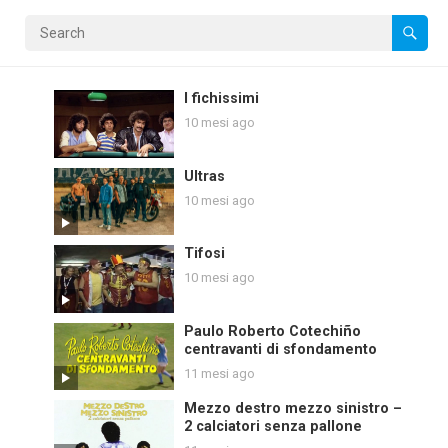
I fichissimi
10 mesi ago
Ultras
10 mesi ago
Tifosi
10 mesi ago
Paulo Roberto Cotechiño
centravanti di sfondamento
11 mesi ago
Mezzo destro mezzo sinistro –
2 calciatori senza pallone