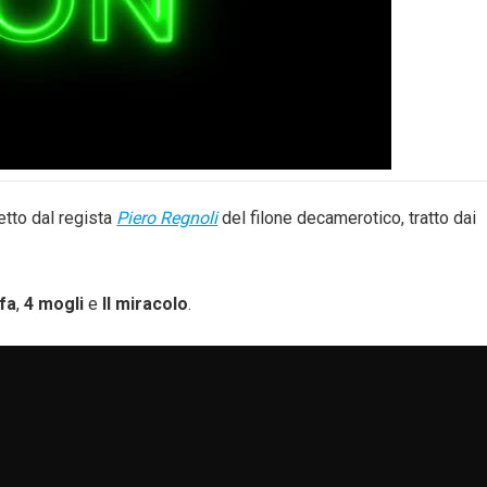
etto dal regista
Piero Regnoli
del filone decamerotico, tratto dai
ffa
,
4 mogli
e
Il miracolo
.