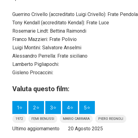
Guerrino Crivello (accreditato Luigi Crivello): Frate Pendola
Tony Kendall (accreditato Kendal): Frate Luce
Rosemarie Lindt: Bettina Raimondi
Franco Mazzieri: Frate Polivio
Luigi Montini: Salvatore Anselmi
Alessandro Perrella: Frate siciliano
Lamberto Pigliapochi:
Gisleno Procaccini:
Valuta questo film:
1⭐
2⭐
3⭐
4⭐
5⭐
1972
FEMI BENUSSI
MARIO CARRARA
PIERO REGNOLI
Ultimo aggiornamento
20 Agosto 2025