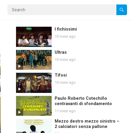
I fichissimi
10 mesi ago
Ultras
10 mesi ago
Tifosi
10 mesi ago
Paulo Roberto Cotechiño
centravanti di sfondamento
11 mesi ago
Mezzo destro mezzo sinistro –
2 calciatori senza pallone