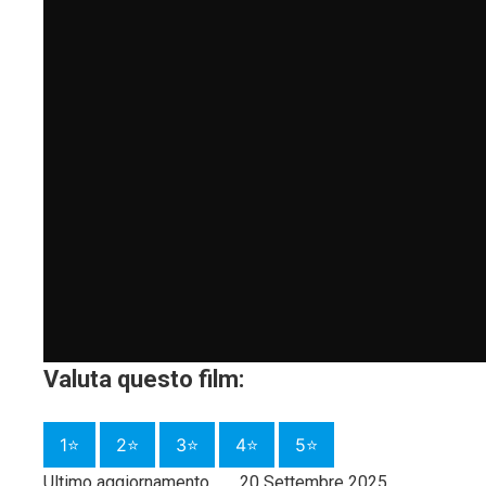
Valuta questo film:
1⭐
2⭐
3⭐
4⭐
5⭐
Ultimo aggiornamento
20 Settembre 2025