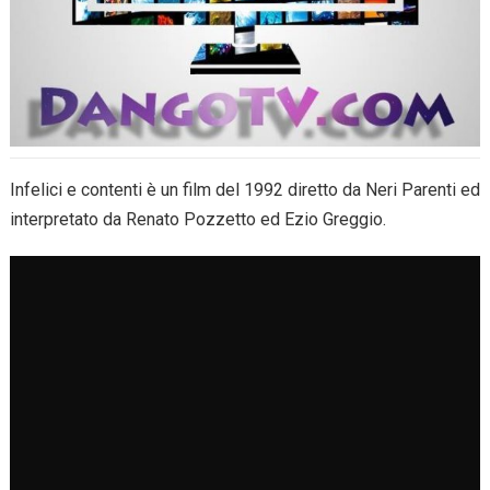
Infelici e contenti è un film del 1992 diretto da Neri Parenti ed
interpretato da Renato Pozzetto ed Ezio Greggio.