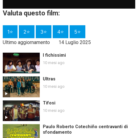
Valuta questo film:
1⭐
2⭐
3⭐
4⭐
5⭐
Ultimo aggiornamento
14 Luglio 2025
I fichissimi
10 mesi ago
Ultras
10 mesi ago
Tifosi
10 mesi ago
Paulo Roberto Cotechiño centravanti di
sfondamento