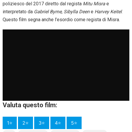
poliziesco del 2017 diretto dal regista
Mitu Misra
e
interpretato da
Gabriel Byrne
,
Sibylla Deen
e
Harvey Keitel
.
Questo film segna anche l’esordio come regista di Misra.
Valuta questo film:
1⭐
2⭐
3⭐
4⭐
5⭐