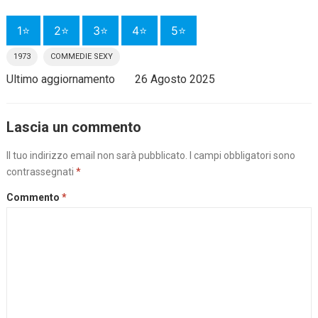
1⭐
2⭐
3⭐
4⭐
5⭐
1973
COMMEDIE SEXY
Ultimo aggiornamento
26 Agosto 2025
Lascia un commento
Il tuo indirizzo email non sarà pubblicato.
I campi obbligatori sono
contrassegnati
*
Commento
*