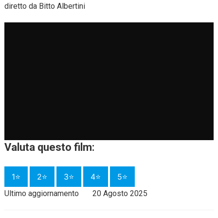
diretto da Bitto Albertini
Valuta questo film:
1⭐
2⭐
3⭐
4⭐
5⭐
Ultimo aggiornamento
20 Agosto 2025