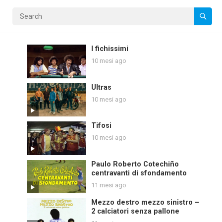
I fichissimi
10 mesi ago
Ultras
10 mesi ago
Tifosi
10 mesi ago
Paulo Roberto Cotechiño
centravanti di sfondamento
11 mesi ago
Mezzo destro mezzo sinistro –
2 calciatori senza pallone