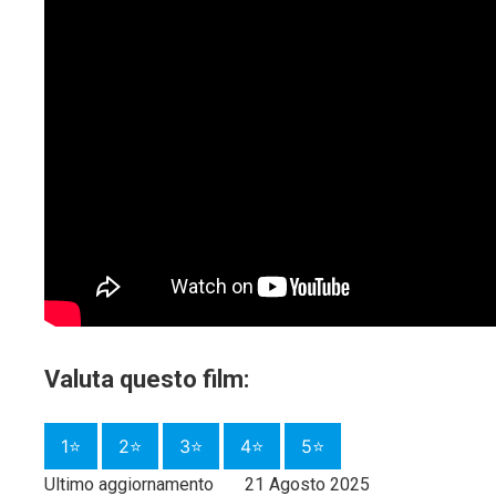
Valuta questo film:
1⭐
2⭐
3⭐
4⭐
5⭐
Ultimo aggiornamento
21 Agosto 2025