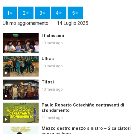
1⭐
2⭐
3⭐
4⭐
5⭐
Ultimo aggiornamento
14 Luglio 2025
I fichissimi
10 mesi ago
Ultras
10 mesi ago
Tifosi
10 mesi ago
Paulo Roberto Cotechiño centravanti di
sfondamento
11 mesi ago
Mezzo destro mezzo sinistro – 2 calciatori
senza pallone