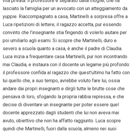
vita privata: il professore è separato dalla moglie, che ha
lasciato la famiglia per un avvocato con un atteggiamento da
yuppie. Riaccompagnato a casa, Martinelli a sorpresa offre a
Luca ripetizioni di lettere; il ragazzo accetta, pur essendo
convinto che l’insegnante stia fingendo di volerlo aiutare per
poi umiliarlo agli esami. Si scopre che Martinelli, duro e
severo a scuola quanto a casa, è anche il padre di Claudia.
Luca inizia a frequentare casa Martinelli, pur non incontrando
mai Claudia, e instaura con il docente un legame più profondo:
il professore confida al ragazzo che quest’ultimo ha fatto con
lui quello che, a suo tempo, avrebbe voluto fare lui, ossia
andare dai propri insegnanti e dirgli tutte le brutte cose che
pensava di loro, sfogando la propria rabbia repressa, e che
decise di diventare un insegnante per poter essere quel
docente apprezzato dagli studenti che lui non aveva mai
avuto, obiettivo che non ha affatto raggiunto. Luca scopre
quindi che Martinelli, fuori dalla scuola, almeno nei suoi