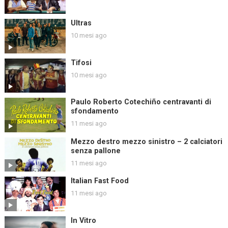
Ultras
10 mesi ago
Tifosi
10 mesi ago
Paulo Roberto Cotechiño centravanti di
sfondamento
11 mesi ago
Mezzo destro mezzo sinistro – 2 calciatori
senza pallone
11 mesi ago
Italian Fast Food
11 mesi ago
In Vitro