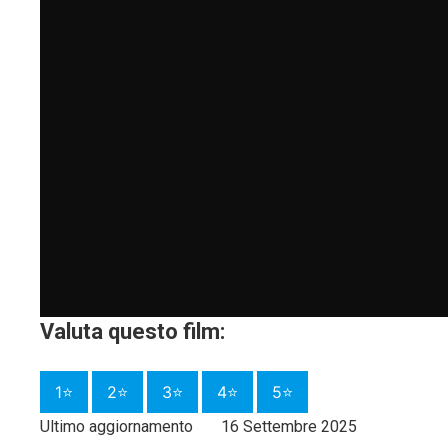
Valuta questo film:
1⭐
2⭐
3⭐
4⭐
5⭐
Ultimo aggiornamento
16 Settembre 2025