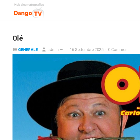
Olé
GENERALE
admin
—
16 Settembre 2025
·
0 Comment