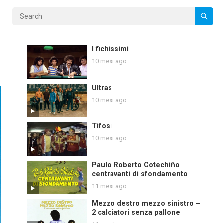
I fichissimi
10 mesi ago
Ultras
10 mesi ago
Tifosi
10 mesi ago
Paulo Roberto Cotechiño
centravanti di sfondamento
11 mesi ago
Mezzo destro mezzo sinistro –
2 calciatori senza pallone