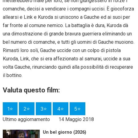
metterebbero male per loro, se non giungessero in forze i
comanche, decisi a vendicare i compagni uccisi. È giocoforza
allearsi e Link e Kuroda si uniscono a Gauche ed ai suoi per
far fronte al comune nemico. La battaglia è dura, Kuroda dà
una dimostrazione di grande bravura guerriera eliminando un
bel numero di comanche, e tutti gli uomini di Gauche muoiono.
Rimasti loro soli, Gauche uccide con un colpo di pistola
Kuroda, Link, che si era affezionato al samurai, uccide a sua
volta Gauche, rinunciando quindi alla possibilità di recuperare
il bottino.
Valuta questo film:
1⭐
2⭐
3⭐
4⭐
5⭐
Ultimo aggiornamento
14 Maggio 2018
Un bel giorno (2026)