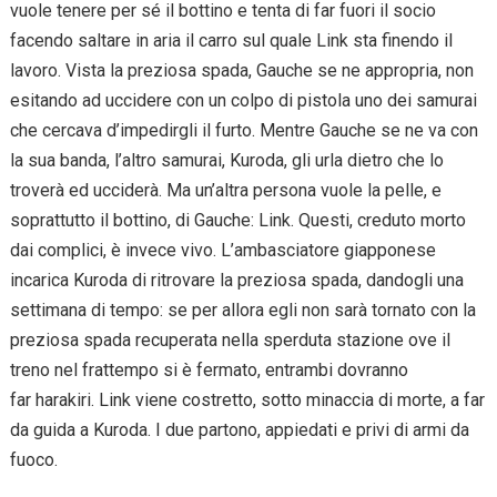
vuole tenere per sé il bottino e tenta di far fuori il socio
facendo saltare in aria il carro sul quale Link sta finendo il
lavoro. Vista la preziosa spada, Gauche se ne appropria, non
esitando ad uccidere con un colpo di pistola uno dei samurai
che cercava d’impedirgli il furto. Mentre Gauche se ne va con
la sua banda, l’altro samurai, Kuroda, gli urla dietro che lo
troverà ed ucciderà. Ma un’altra persona vuole la pelle, e
soprattutto il bottino, di Gauche: Link. Questi, creduto morto
dai complici, è invece vivo. L’ambasciatore giapponese
incarica Kuroda di ritrovare la preziosa spada, dandogli una
settimana di tempo: se per allora egli non sarà tornato con la
preziosa spada recuperata nella sperduta stazione ove il
treno nel frattempo si è fermato, entrambi dovranno
far harakiri. Link viene costretto, sotto minaccia di morte, a far
da guida a Kuroda. I due partono, appiedati e privi di armi da
fuoco.