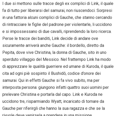
I due si mettono sulle tracce degli ex complici di Link, il quale
fa di tutto per liberarsi del samurai, non riuscendoci. Sorpresi
in una fattoria alcuni complici di Gauche, che stanno cercando
di rintracciare le figlie del padrone per violentarle, li uccidono
e si impossessano di due cavalli, riprendendo la loro ricerca.
Perse le tracce dei banditi, Link decide di andare ove
sicuramente arriverà anche Gauche: il bordello, diretto da
Pepita, dove vive Christina, la donna di Gauche, sito in uno
sperduto villaggio del Messico. Nel frattempo Link ha modo
di apprezzare le qualità guerriere ed umane di Kuroda, il quale
cita ad ogni piè sospinto il Bushidō, codice d’onore dei
samurai. Qui in effetti Gauche si fa vivo subito, ma per
interposta persona: giungono infatti quattro suoi uomini per
prelevare Christina e portarla dal capo. Link e Kuroda ne
uccidono tre, risparmiando Wyatt, incaricato di tornare da
Gauche per riferirgli che hanno la sua ragazza e che se la
rivuole deve venirsela a prendere in una missione