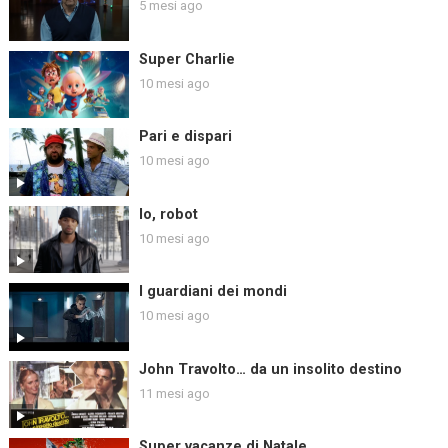
5 mesi ago
Super Charlie
10 mesi ago
Pari e dispari
10 mesi ago
Io, robot
10 mesi ago
I guardiani dei mondi
10 mesi ago
John Travolto… da un insolito destino
11 mesi ago
Super vacanze di Natale