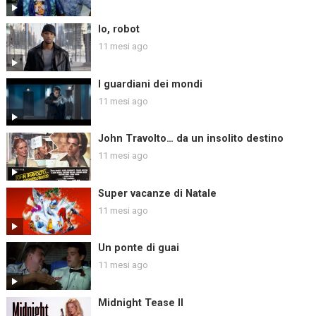
Io, robot
11 mesi ago
I guardiani dei mondi
11 mesi ago
John Travolto… da un insolito destino
11 mesi ago
Super vacanze di Natale
11 mesi ago
Un ponte di guai
11 mesi ago
Midnight Tease II