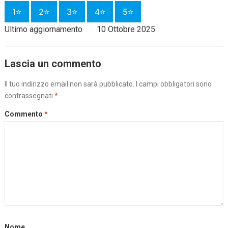
1⭐
2⭐
3⭐
4⭐
5⭐
Ultimo aggiornamento
10 Ottobre 2025
Lascia un commento
Il tuo indirizzo email non sarà pubblicato.
I campi obbligatori sono
contrassegnati
*
Commento
*
Nome