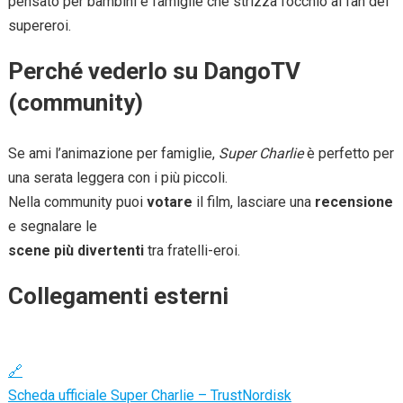
pensato per bambini e famiglie che strizza l’occhio ai fan dei
supereroi.
Perché vederlo su DangoTV
(community)
Se ami l’animazione per famiglie,
Super Charlie
è perfetto per
una serata leggera con i più piccoli.
Nella community puoi
votare
il film, lasciare una
recensione
e segnalare le
scene più divertenti
tra fratelli-eroi.
Collegamenti esterni
🔗
Scheda ufficiale Super Charlie – TrustNordisk