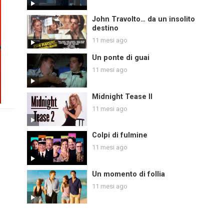
John Travolto… da un insolito
destino
11 mesi ago
Un ponte di guai
11 mesi ago
Midnight Tease II
11 mesi ago
Colpi di fulmine
11 mesi ago
Un momento di follia
11 mesi ago