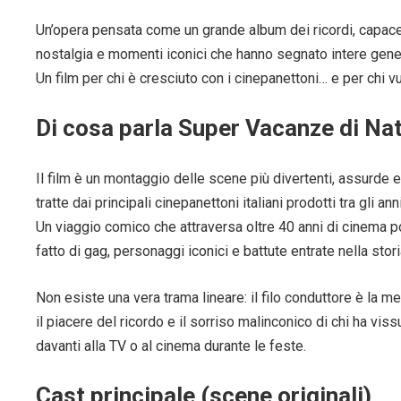
Un’opera pensata come un grande album dei ricordi, capace 
nostalgia e momenti iconici che hanno segnato intere gene
Un film per chi è cresciuto con i cinepanettoni… e per chi vuo
Di cosa parla Super Vacanze di Na
Il film è un montaggio delle scene più divertenti, assurde 
tratte dai principali cinepanettoni italiani prodotti tra gli ann
Un viaggio comico che attraversa oltre 40 anni di cinema p
fatto di gag, personaggi iconici e battute entrate nella stori
Non esiste una vera trama lineare: il filo conduttore è la me
il piacere del ricordo e il sorriso malinconico di chi ha viss
davanti alla TV o al cinema durante le feste.
Cast principale (scene originali)