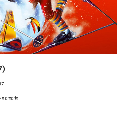
7)
17,
o e proprio