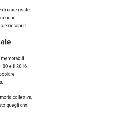
di unire risate,
razioni.
le riscoprirli.
tale
e memorabili
i ’80 e il 2016.
opolare,
a.
moria collettiva,
uto quegli anni