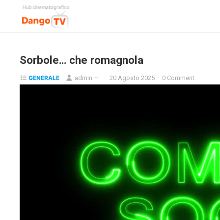
Sorbole… che romagnola
GENERALE
admin
—
20 Agosto 2025
·
0 Comment