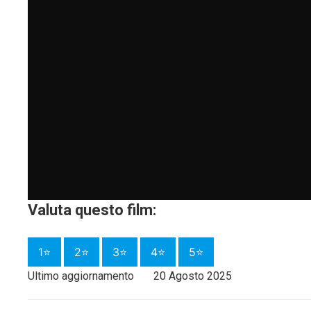
Valuta questo film:
1⭐
2⭐
3⭐
4⭐
5⭐
Ultimo aggiornamento
20 Agosto 2025