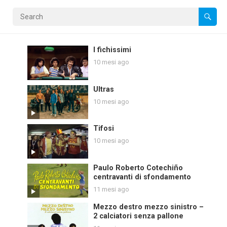
I fichissimi
10 mesi ago
Ultras
10 mesi ago
Tifosi
10 mesi ago
Paulo Roberto Cotechiño
centravanti di sfondamento
11 mesi ago
Mezzo destro mezzo sinistro –
2 calciatori senza pallone