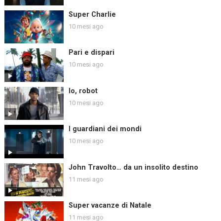
Super Charlie
10 mesi ago
Pari e dispari
10 mesi ago
Io, robot
10 mesi ago
I guardiani dei mondi
10 mesi ago
John Travolto… da un insolito destino
11 mesi ago
Super vacanze di Natale
11 mesi ago