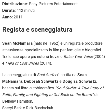
Distribuzione:
Sony Pictures Entertainment
Durata:
112 minuti
Anno:
2011
Regista e sceneggiatura
Sean McNamara
(nato nel 1962) è un regista e produttore
statunitense specializzato in film per famiglie e biografici.
Tra le sue opere più note si trovano
Raise Your Voice
(2004)
e
Field of Lost Shoes
(2014).
La sceneggiatura di
Soul Surfer
è scritta da
Sean
McNamara
,
Deborah Schwartz
e
Douglas Schwartz
,
basata sul libro autobiografico
“Soul Surfer: A True Story of
Faith, Family, and Fighting to Get Back on the Board”
di
Bethany Hamilton,
Sheryl Berk e Rick Bundschuh.