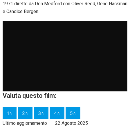
1971 diretto da Don Medford con Oliver Reed, Gene Hackman
e Candice Bergen.
Valuta questo film:
1⭐
2⭐
3⭐
4⭐
5⭐
Ultimo aggiornamento
22 Agosto 2025