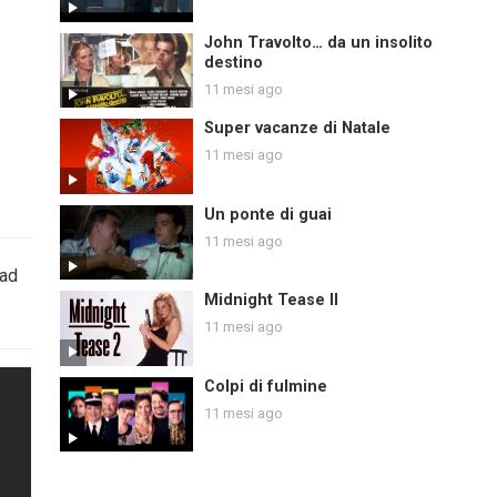
John Travolto… da un insolito
destino
11 mesi ago
Super vacanze di Natale
11 mesi ago
Un ponte di guai
11 mesi ago
 ad
Midnight Tease II
11 mesi ago
Colpi di fulmine
11 mesi ago