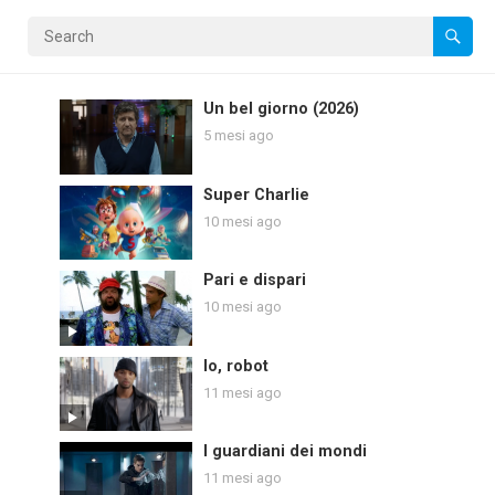
Un bel giorno (2026)
5 mesi ago
Super Charlie
10 mesi ago
Pari e dispari
10 mesi ago
Io, robot
11 mesi ago
I guardiani dei mondi
11 mesi ago