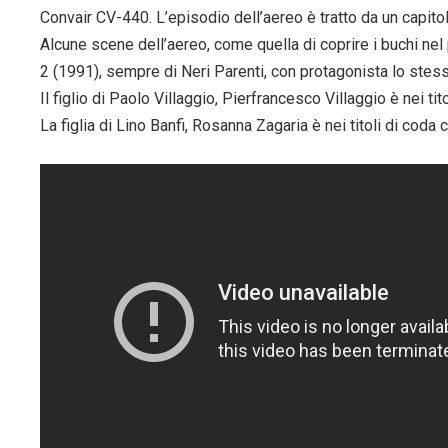
Convair CV-440. L’episodio dell’aereo è tratto da un capitol
Alcune scene dell’aereo, come quella di coprire i buchi nel
2 (1991), sempre di Neri Parenti, con protagonista lo stes
Il figlio di Paolo Villaggio, Pierfrancesco Villaggio è nei t
La figlia di Lino Banfi, Rosanna Zagaria è nei titoli di cod