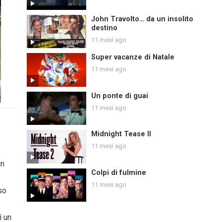
John Travolto… da un insolito
destino
11 mesi ago
Super vacanze di Natale
11 mesi ago
Un ponte di guai
11 mesi ago
Midnight Tease II
11 mesi ago
un
Colpi di fulmine
11 mesi ago
so
ì un