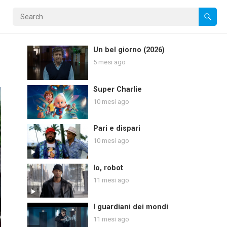
Un bel giorno (2026)
5 mesi ago
Super Charlie
10 mesi ago
Pari e dispari
10 mesi ago
Io, robot
11 mesi ago
I guardiani dei mondi
11 mesi ago