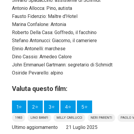
Silvano Spadaccino: assistente di Schmidt
Antonio Allocca: Pino, autista
Fausto Fidenzio: Maître d’Hotel
Marina Confalone: Antonia
Roberto Della Casa: Goffredo, il facchino
Stefano Antonucci: Giacomo, il cameriere
Ennio Antonelli: marchese
Dino Cassio: Amedeo Calore
John Emmanuel Gartmann: segretario di Schmidt
Osiride Pevarello: alpino
Valuta questo film:
1⭐
2⭐
3⭐
4⭐
5⭐
1983
LINO BANFI
MILLY CARLUCCI
NERI PARENTI
PAOLO V
Ultimo aggiornamento
21 Luglio 2025