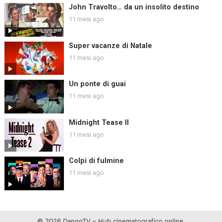
John Travolto… da un insolito destino
11 mesi ago
Super vacanze di Natale
11 mesi ago
Un ponte di guai
11 mesi ago
Midnight Tease II
11 mesi ago
Colpi di fulmine
11 mesi ago
© 2026 DangoTV – Hub cinematografico online.