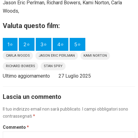
Jason Eric Perlman, Richard Bowers, Kami Norton, Carla
Woods,
Valuta questo film:
1⭐
2⭐
3⭐
4⭐
5⭐
CARLA WOODS
JASON ERIC PERLMAN
KAMI NORTON
RICHARD BOWERS
STAN SPRY
Ultimo aggiornamento
27 Luglio 2025
Lascia un commento
Il tuo indirizzo email non sarà pubblicato.
I campi obbligatori sono
contrassegnati
*
Commento
*