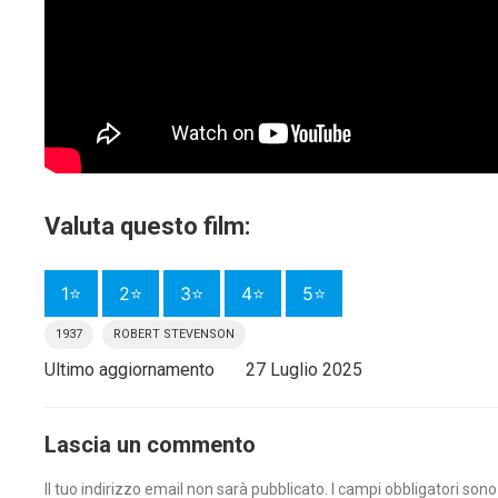
Valuta questo film:
1⭐
2⭐
3⭐
4⭐
5⭐
1937
ROBERT STEVENSON
Ultimo aggiornamento
27 Luglio 2025
Lascia un commento
Il tuo indirizzo email non sarà pubblicato.
I campi obbligatori son