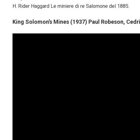
H. Rider Haggard Le miniere di re Salomone del 1885.
King Solomon’s Mines (1937) Paul Robeson, Cedri