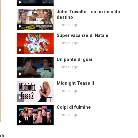
John Travolto… da un insolito
destino
11 mesi ago
Super vacanze di Natale
11 mesi ago
Un ponte di guai
11 mesi ago
Midnight Tease II
11 mesi ago
Colpi di fulmine
11 mesi ago
di