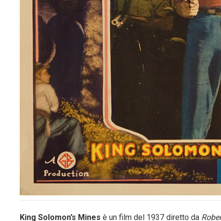
King Solomon’s Mines
è un film del 1937 diretto da
Rober