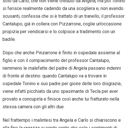
solo da Carlo, che non viene creduto da Angela, ma poi Tonino
si ferisce realmente cadendo da una scogliera e, non avendo
scusanti, confessa che si è trattato di un tranello; il professor
Cantalupo, già in collera con Pizzarrone, coglie un’occasione
propizia per vendicarsi e lo colpisce a tradimento con un
badile.
Dopo che anche Pinzarrone è finito in ospedale assieme al
figlio e con il compiacimento del professor Cantalupo,
nemmeno le malefatte del padre di Angela passano indenni
di fronte al destino: quando Cantalupo va a trovare in
ospedale Tonino e suo padre per gioire delle loro disgrazie,
viene infatti picchiato da uno spasimante di Tecla per aver
provato a concupirla e finisce così anche lui fratturato nella
stessa camera con gli altri due.
Nel frattempo i malintesi tra Angela e Carlo si chiariscono e
alla fine la ragazza si rende conto che solo i sentimenti di