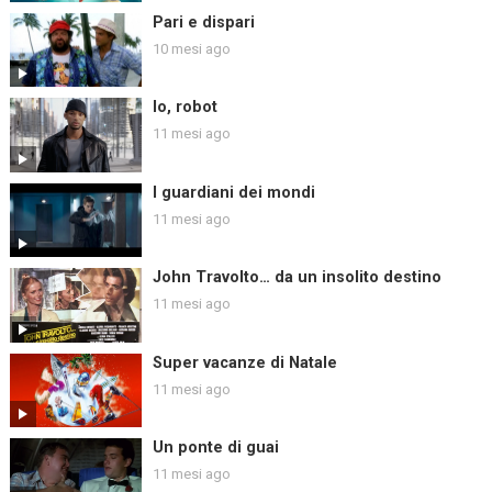
Pari e dispari
10 mesi ago
Io, robot
11 mesi ago
I guardiani dei mondi
11 mesi ago
John Travolto… da un insolito destino
11 mesi ago
Super vacanze di Natale
11 mesi ago
Un ponte di guai
11 mesi ago