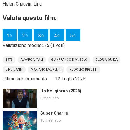
Helen Chauvin: Lina
Valuta questo film:
1⭐
2⭐
3⭐
4⭐
5⭐
Valutazione media: 5/5 (1 voti)
1978
ALVARO VITALI
GIANFRANCO D'ANGELO
GLORIA GUIDA
LINO BANFI
MARIANO LAURENTI
RODOLFO BIGOTTI
Ultimo aggiornamento
12 Luglio 2025
Un bel giorno (2026)
5 mesi ago
Super Charlie
10 mesi ago