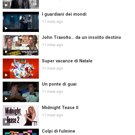
I guardiani dei mondi
11 mesi ago
John Travolto… da un insolito destino
11 mesi ago
Super vacanze di Natale
11 mesi ago
Un ponte di guai
11 mesi ago
Midnight Tease II
11 mesi ago
Colpi di fulmine