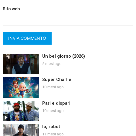
Sito web
Un bel giorno (2026)
5 mesi ago
Super Charlie
10 mesi ago
Pari e dispari
10 mesi ago
Io, robot
11 mesi ago