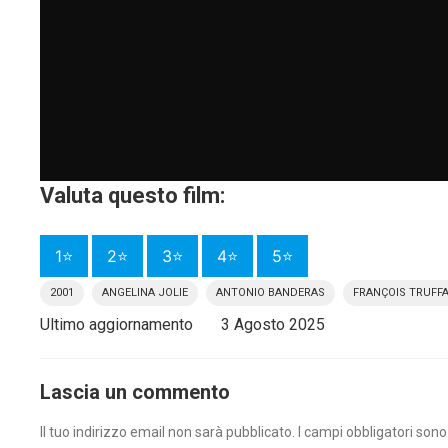
Valuta questo film:
1⭐
2⭐
3⭐
4⭐
5⭐
2001
ANGELINA JOLIE
ANTONIO BANDERAS
FRANÇOIS TRUFF
Ultimo aggiornamento
3 Agosto 2025
Lascia un commento
Il tuo indirizzo email non sarà pubblicato.
I campi obbligatori son