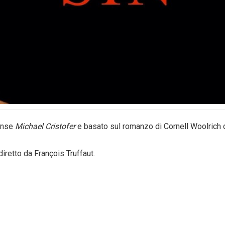
tense
Michael Cristofer
e basato sul romanzo di Cornell Woolrich 
diretto da François Truffaut.