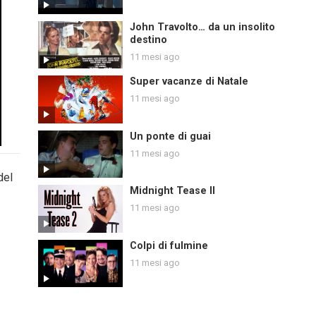
John Travolto… da un insolito
destino
11 mesi ago
Super vacanze di Natale
11 mesi ago
Un ponte di guai
11 mesi ago
del
Midnight Tease II
11 mesi ago
Colpi di fulmine
11 mesi ago