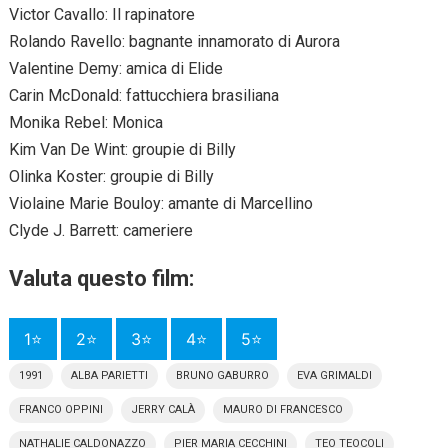
Victor Cavallo: Il rapinatore
Rolando Ravello: bagnante innamorato di Aurora
Valentine Demy: amica di Elide
Carin McDonald: fattucchiera brasiliana
Monika Rebel: Monica
Kim Van De Wint: groupie di Billy
Olinka Koster: groupie di Billy
Violaine Marie Bouloy: amante di Marcellino
Clyde J. Barrett: cameriere
Valuta questo film:
1⭐
2⭐
3⭐
4⭐
5⭐
1991
ALBA PARIETTI
BRUNO GABURRO
EVA GRIMALDI
FRANCO OPPINI
JERRY CALÀ
MAURO DI FRANCESCO
NATHALIE CALDONAZZO
PIER MARIA CECCHINI
TEO TEOCOLI