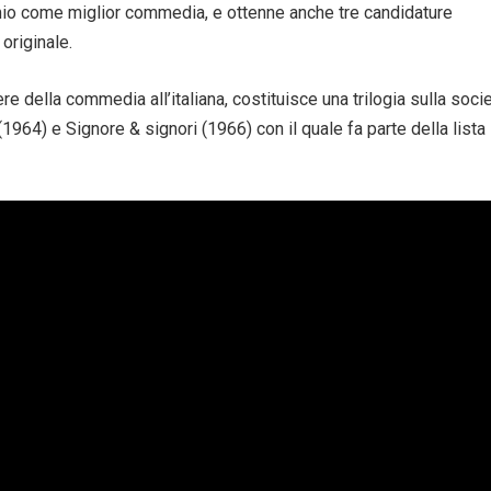
mio come miglior commedia, e ottenne anche tre candidature
originale.
e della commedia all’italiana, costituisce una trilogia sulla soci
1964) e Signore & signori (1966) con il quale fa parte della lista