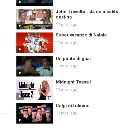
John Travolto… da un insolito
destino
11 mesi ago
Super vacanze di Natale
11 mesi ago
Un ponte di guai
11 mesi ago
Midnight Tease II
11 mesi ago
Colpi di fulmine
11 mesi ago