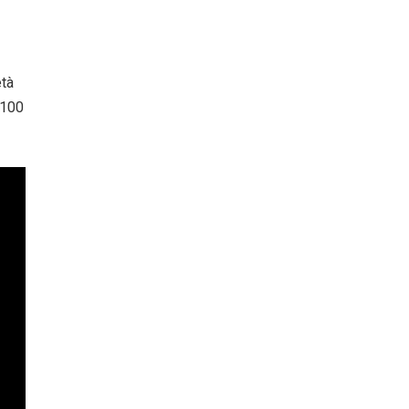
età
 100