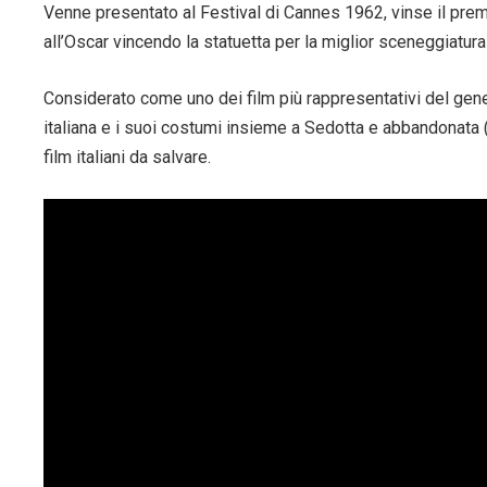
Venne presentato al Festival di Cannes 1962, vinse il pre
all’Oscar vincendo la statuetta per la miglior sceneggiatura 
Considerato come uno dei film più rappresentativi del gener
italiana e i suoi costumi insieme a Sedotta e abbandonata (
film italiani da salvare.