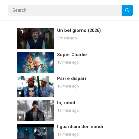
Un bel giorno (2026)
5 mesi ago
Super Charlie
10 mesi ago
Pari e dispari
10 mesi ago
Io, robot
11 mesi ago
I guardiani dei mondi
11 mesi ago