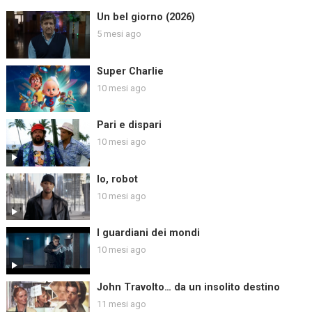
Un bel giorno (2026)
5 mesi ago
Super Charlie
10 mesi ago
Pari e dispari
10 mesi ago
Io, robot
10 mesi ago
I guardiani dei mondi
10 mesi ago
John Travolto… da un insolito destino
11 mesi ago