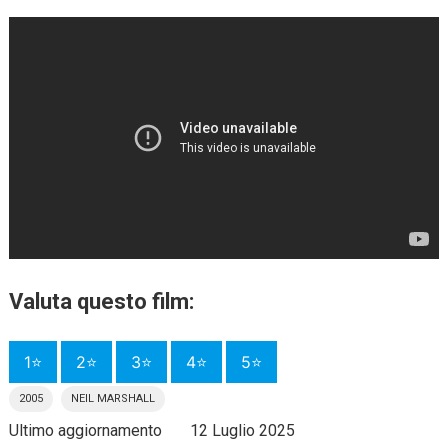
Valuta questo film:
1⭐
2⭐
3⭐
4⭐
5⭐
2005
NEIL MARSHALL
Ultimo aggiornamento
12 Luglio 2025